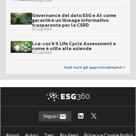
30 Lug 2026
Governance del dato ESG e AI: come
garantire un lineage informativo
trasparente per la CSRD
27 Lug 2026
Lca: cos’è il Life Cycle Assessment e
come è utile alle aziende
25 Lug 2026
Vedi tutti gli approfondimenti >
Seguici
About
Autori
Tags
Rss Feed
Privacy e Cookie Policy