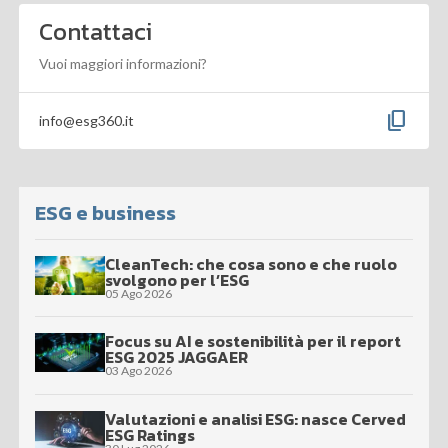
Contattaci
Vuoi maggiori informazioni?
content_copy
info@esg360.it
ESG e business
CleanTech: che cosa sono e che ruolo
svolgono per l’ESG
05 Ago 2026
Focus su AI e sostenibilità per il report
ESG 2025 JAGGAER
03 Ago 2026
Valutazioni e analisi ESG: nasce Cerved
ESG Ratings