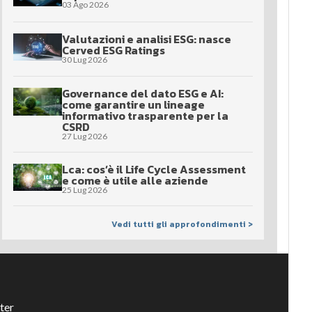
03 Ago 2026
Valutazioni e analisi ESG: nasce
Cerved ESG Ratings
30 Lug 2026
Governance del dato ESG e AI:
come garantire un lineage
informativo trasparente per la
CSRD
27 Lug 2026
Lca: cos’è il Life Cycle Assessment
e come è utile alle aziende
25 Lug 2026
Vedi tutti gli approfondimenti >
ter