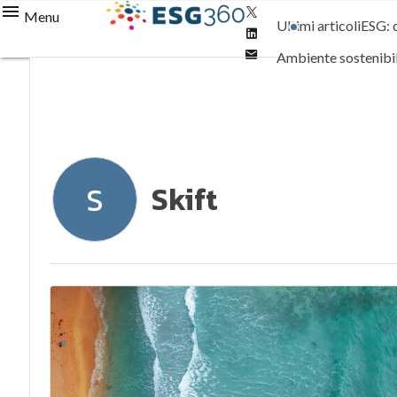
Twitter
Menu
Ultimi articoli
ESG: 
Linkedin
Email
Ambiente sostenibi
Normative e Compl
Skift
S