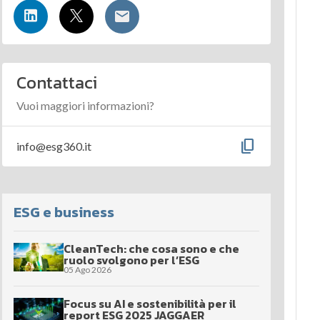
Contattaci
Vuoi maggiori informazioni?
content_copy
info@esg360.it
ESG e business
CleanTech: che cosa sono e che
ruolo svolgono per l’ESG
05 Ago 2026
Focus su AI e sostenibilità per il
report ESG 2025 JAGGAER