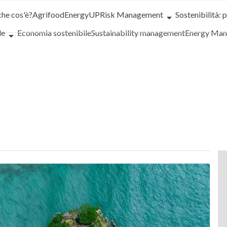
che cos'è?
Agrifood
EnergyUP
Risk Management
Sostenibilità: 
le
Economia sostenibile
Sustainability management
Energy Ma
iance
Corporate governance
Digital for ESG
ESG Smart Data
Ult