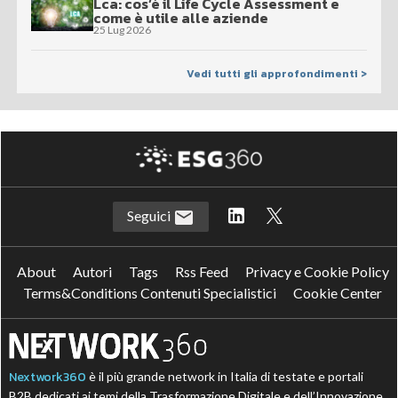
Lca: cos’è il Life Cycle Assessment e
come è utile alle aziende
25 Lug 2026
Vedi tutti gli approfondimenti >
Seguici
About
Autori
Tags
Rss Feed
Privacy e Cookie Policy
Terms&Conditions Contenuti Specialistici
Cookie Center
Nextwork360
è il più grande network in Italia di testate e portali
B2B dedicati ai temi della Trasformazione Digitale e dell’Innovazione