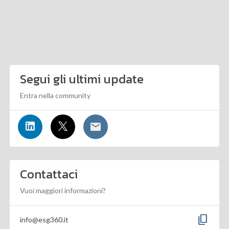
Segui gli ultimi update
Entra nella community
Contattaci
Vuoi maggiori informazioni?
content_copy
info@esg360.it