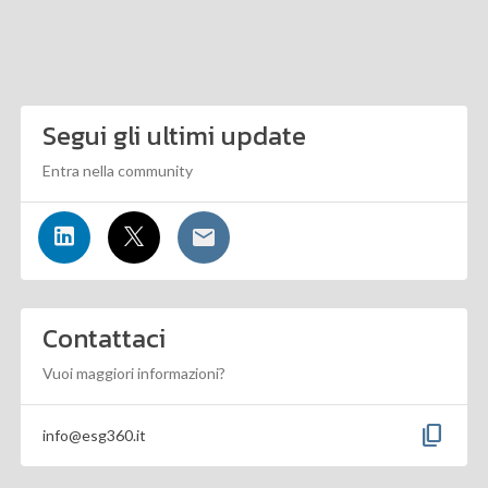
Segui gli ultimi update
Entra nella community
Contattaci
Vuoi maggiori informazioni?
content_copy
info@esg360.it