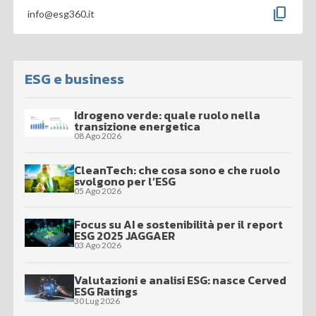
content_copy
info@esg360.it
ESG e business
Idrogeno verde: quale ruolo nella
transizione energetica
08 Ago 2026
CleanTech: che cosa sono e che ruolo
svolgono per l’ESG
05 Ago 2026
Focus su AI e sostenibilità per il report
ESG 2025 JAGGAER
03 Ago 2026
Valutazioni e analisi ESG: nasce Cerved
ESG Ratings
30 Lug 2026