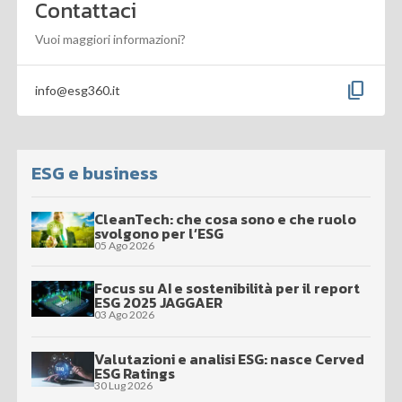
Contattaci
Vuoi maggiori informazioni?
content_copy
info@esg360.it
ESG e business
CleanTech: che cosa sono e che ruolo
svolgono per l’ESG
05 Ago 2026
Focus su AI e sostenibilità per il report
ESG 2025 JAGGAER
03 Ago 2026
Valutazioni e analisi ESG: nasce Cerved
ESG Ratings
30 Lug 2026