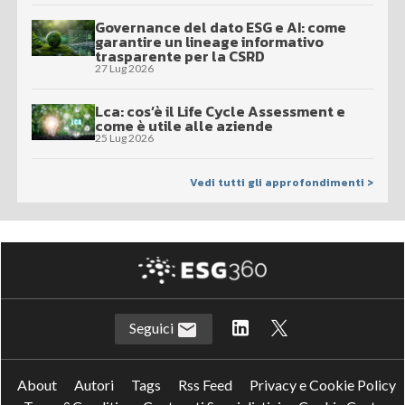
Governance del dato ESG e AI: come
garantire un lineage informativo
trasparente per la CSRD
27 Lug 2026
Lca: cos’è il Life Cycle Assessment e
come è utile alle aziende
25 Lug 2026
Vedi tutti gli approfondimenti >
Seguici
About
Autori
Tags
Rss Feed
Privacy e Cookie Policy