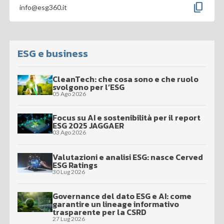
content_copy
info@esg360.it
ESG e business
CleanTech: che cosa sono e che ruolo
svolgono per l’ESG
05 Ago 2026
Focus su AI e sostenibilità per il report
ESG 2025 JAGGAER
03 Ago 2026
Valutazioni e analisi ESG: nasce Cerved
ESG Ratings
30 Lug 2026
Governance del dato ESG e AI: come
garantire un lineage informativo
trasparente per la CSRD
27 Lug 2026