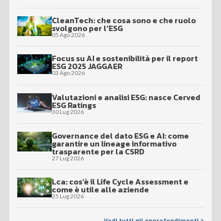
CleanTech: che cosa sono e che ruolo
svolgono per l’ESG
05 Ago 2026
Focus su AI e sostenibilità per il report
ESG 2025 JAGGAER
03 Ago 2026
Valutazioni e analisi ESG: nasce Cerved
ESG Ratings
30 Lug 2026
Governance del dato ESG e AI: come
garantire un lineage informativo
trasparente per la CSRD
27 Lug 2026
Lca: cos’è il Life Cycle Assessment e
come è utile alle aziende
25 Lug 2026
Vedi tutti gli approfondimenti >