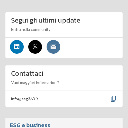
Segui gli ultimi update
Entra nella community
Contattaci
Vuoi maggiori informazioni?
content_copy
info@esg360.it
ESG e business