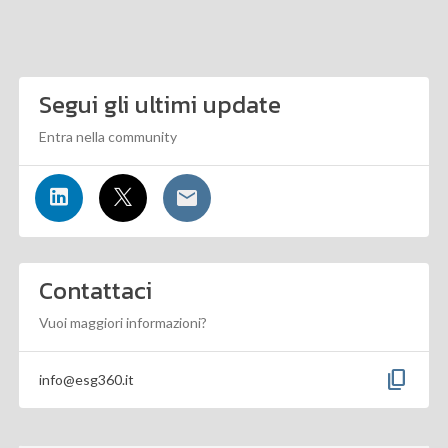
Segui gli ultimi update
Entra nella community
Contattaci
Vuoi maggiori informazioni?
content_copy
info@esg360.it