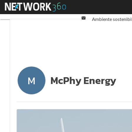
Twitter
Menu
Ultimi articoli
ESG: 
Linkedin
Email
Ambiente sostenibi
Normative e Compl
McPhy Energy
M