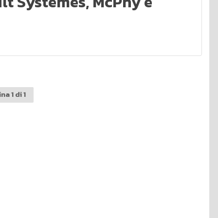
ult Systèmes, McPhy e
na 1 di 1