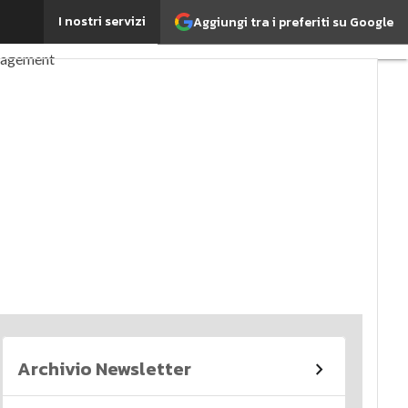
I nostri servizi
Aggiungi tra i preferiti su Google
perché è importante?
nagement
imi articoli
Archivio Newsletter