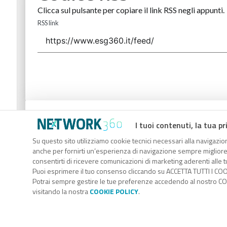
Clicca sul pulsante per copiare il link RSS negli appunti.
RSS link
Codice Rss
I tuoi contenuti, la tua pr
Clicca sul pulsante per copiare il link RSS negli appunti.
Su questo sito utilizziamo cookie tecnici necessari alla navigazion
anche per fornirti un’esperienza di navigazione sempre migliore, p
RSS link
consentirti di ricevere comunicazioni di marketing aderenti alle tu
Puoi esprimere il tuo consenso cliccando su ACCETTA TUTTI I COO
Potrai sempre gestire le tue preferenze accedendo al nostro COO
visitando la nostra
COOKIE POLICY
.