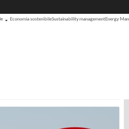
che cos'è?
Agrifood
EnergyUP
Risk Management
Sostenibilità: 
le
Economia sostenibile
Sustainability management
Energy Ma
iance
Corporate governance
Digital for ESG
ESG Smart Data
Ult