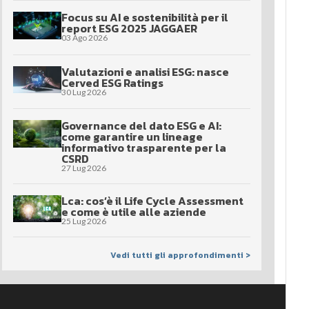
Focus su AI e sostenibilità per il
report ESG 2025 JAGGAER
03 Ago 2026
Valutazioni e analisi ESG: nasce
Cerved ESG Ratings
30 Lug 2026
Governance del dato ESG e AI:
come garantire un lineage
informativo trasparente per la
CSRD
27 Lug 2026
Lca: cos’è il Life Cycle Assessment
e come è utile alle aziende
25 Lug 2026
Vedi tutti gli approfondimenti >