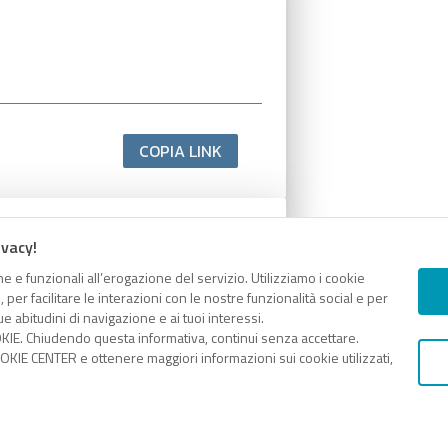
COPIA LINK
ivacy!
e e funzionali all’erogazione del servizio. Utilizziamo i cookie
er facilitare le interazioni con le nostre funzionalità social e per
e abitudini di navigazione e ai tuoi interessi.
KIE. Chiudendo questa informativa, continui senza accettare.
KIE CENTER e ottenere maggiori informazioni sui cookie utilizzati,
COPIA LINK