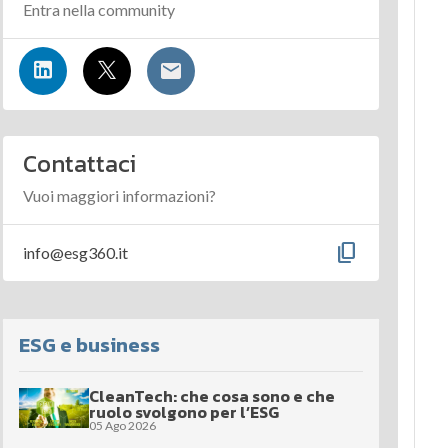
Entra nella community
Contattaci
Vuoi maggiori informazioni?
content_copy
info@esg360.it
ESG e business
CleanTech: che cosa sono e che
ruolo svolgono per l’ESG
05 Ago 2026