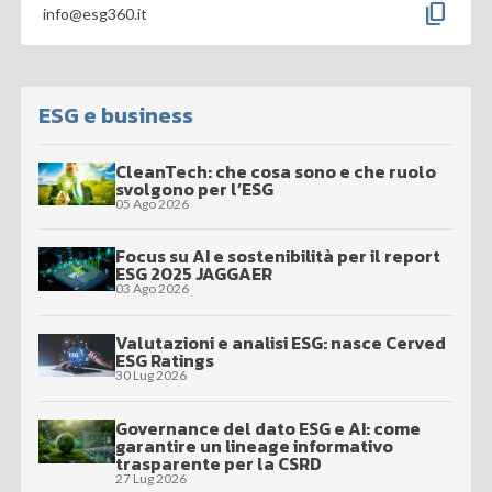
content_copy
info@esg360.it
ESG e business
CleanTech: che cosa sono e che ruolo
svolgono per l’ESG
05 Ago 2026
Focus su AI e sostenibilità per il report
ESG 2025 JAGGAER
03 Ago 2026
Valutazioni e analisi ESG: nasce Cerved
ESG Ratings
30 Lug 2026
Governance del dato ESG e AI: come
garantire un lineage informativo
trasparente per la CSRD
27 Lug 2026