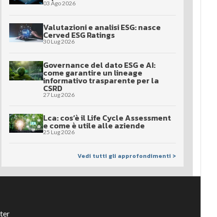
03 Ago 2026
Valutazioni e analisi ESG: nasce
Cerved ESG Ratings
30 Lug 2026
Governance del dato ESG e AI:
come garantire un lineage
informativo trasparente per la
CSRD
27 Lug 2026
Lca: cos’è il Life Cycle Assessment
e come è utile alle aziende
25 Lug 2026
Vedi tutti gli approfondimenti >
ter