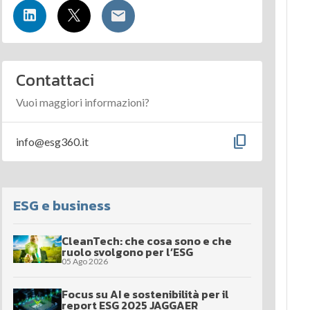
Contattaci
Vuoi maggiori informazioni?
content_copy
info@esg360.it
ESG e business
CleanTech: che cosa sono e che
ruolo svolgono per l’ESG
05 Ago 2026
Focus su AI e sostenibilità per il
report ESG 2025 JAGGAER