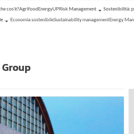
che cos'è?
Agrifood
EnergyUP
Risk Management
Sostenibilità: 
le
Economia sostenibile
Sustainability management
Energy Ma
iance
Corporate governance
Digital for ESG
ESG Smart Data
Ult
n Group