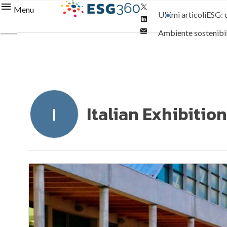
Twitter
Menu
Ultimi articoli
ESG: 
Linkedin
Email
Ambiente sostenibi
Normative e Compl
Italian Exhibitio
I