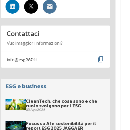
Contattaci
Vuoi maggiori informazioni?
content_copy
info@esg360.it
ESG e business
CleanTech: che cosa sono e che
ruolo svolgono per l’ESG
05 Ago 2026
Focus su AI e sostenibilità per il
report ESG 2025 JAGGAER