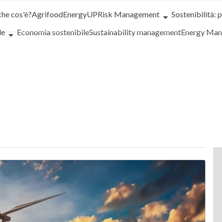
che cos'è?
Agrifood
EnergyUP
Risk Management
Sostenibilità: 
le
Economia sostenibile
Sustainability management
Energy Ma
iance
Corporate governance
Digital for ESG
ESG Smart Data
Ult