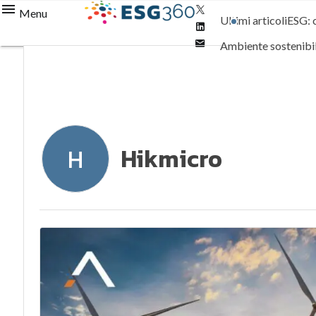
Twitter
Menu
Ultimi articoli
ESG: 
Linkedin
Email
Ambiente sostenibi
Normative e Compl
Hikmicro
H