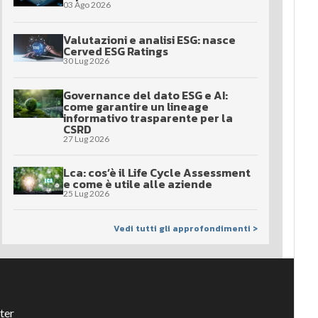
03 Ago 2026
Valutazioni e analisi ESG: nasce
Cerved ESG Ratings
30 Lug 2026
Governance del dato ESG e AI:
come garantire un lineage
informativo trasparente per la
CSRD
27 Lug 2026
Lca: cos’è il Life Cycle Assessment
e come è utile alle aziende
25 Lug 2026
Vedi tutti gli approfondimenti >
ter