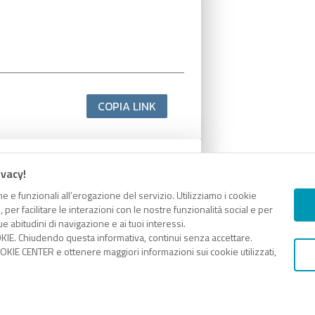
COPIA LINK
ivacy!
e e funzionali all’erogazione del servizio. Utilizziamo i cookie
er facilitare le interazioni con le nostre funzionalità social e per
e abitudini di navigazione e ai tuoi interessi.
KIE. Chiudendo questa informativa, continui senza accettare.
KIE CENTER e ottenere maggiori informazioni sui cookie utilizzati,
COPIA LINK