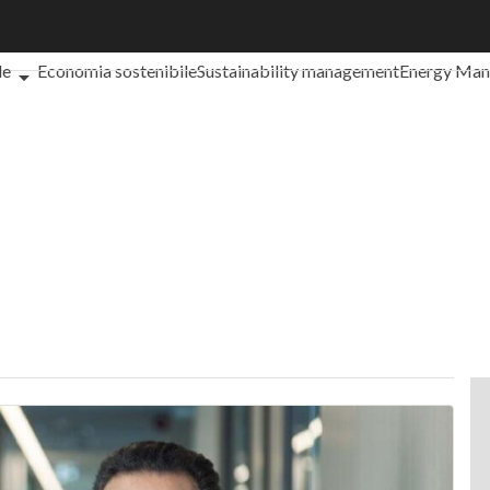
che cos'è?
Agrifood
EnergyUP
Risk Management
Sostenibilità: 
le
Economia sostenibile
Sustainability management
Energy Ma
iance
Corporate governance
Digital for ESG
ESG Smart Data
Ult