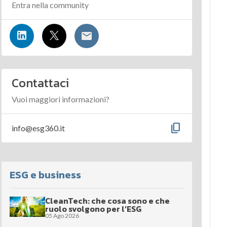
Entra nella community
Contattaci
Vuoi maggiori informazioni?
content_copy
info@esg360.it
ESG e business
CleanTech: che cosa sono e che
ruolo svolgono per l’ESG
05 Ago 2026