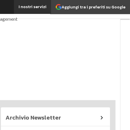
I nostri servizi
Aggiungi tra i preferiti su Google
perché è importante?
nagement
imi articoli
Archivio Newsletter