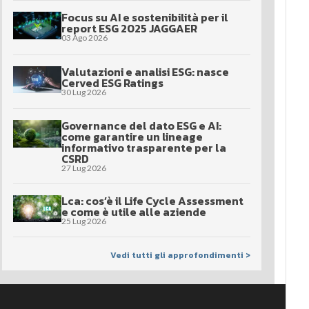
Focus su AI e sostenibilità per il
report ESG 2025 JAGGAER
03 Ago 2026
Valutazioni e analisi ESG: nasce
Cerved ESG Ratings
30 Lug 2026
Governance del dato ESG e AI:
come garantire un lineage
informativo trasparente per la
CSRD
27 Lug 2026
Lca: cos’è il Life Cycle Assessment
e come è utile alle aziende
25 Lug 2026
Vedi tutti gli approfondimenti >