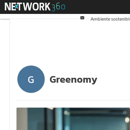
Twitter
Menu
Ultimi articoli
ESG: 
Linkedin
Email
Ambiente sostenibi
Normative e Compl
Greenomy
G