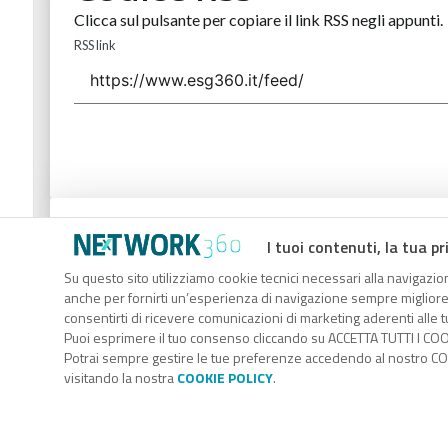
Clicca sul pulsante per copiare il link RSS negli appunti.
RSS link
Codice Rss
I tuoi contenuti, la tua pr
Clicca sul pulsante per copiare il link RSS negli appunti.
Su questo sito utilizziamo cookie tecnici necessari alla navigazion
anche per fornirti un’esperienza di navigazione sempre migliore, p
RSS link
consentirti di ricevere comunicazioni di marketing aderenti alle tu
Puoi esprimere il tuo consenso cliccando su ACCETTA TUTTI I COO
Potrai sempre gestire le tue preferenze accedendo al nostro COO
visitando la nostra
COOKIE POLICY
.