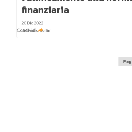
finanziaria
20 Dic 2022
Condividi
di
Mauro Bellini
Pagi