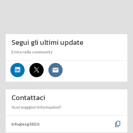
Segui gli ultimi update
Entra nella community
Contattaci
Vuoi maggiori informazioni?
content_copy
info@esg360.it