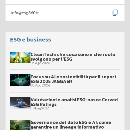
content_copy
info@esg360.it
ESG e business
CleanTech: che cosa sono e che ruolo
svolgono per l’ESG
05 Ago 2026
Focus su AI e sostenibilità per il report
ESG 2025 JAGGAER
03 Ago 2026
Valutazioni e analisi ESG: nasce Cerved
ESG Ratings
30 Lug 2026
Governance del dato ESG e AI: come
garantire un lineage informativo