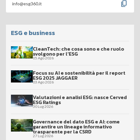
content_copy
info@esg360.it
ESG e business
CleanTech: che cosa sono e che ruolo
svolgono per l’ESG
05 Ago 2026
Focus su AI e sostenibilità per il report
ESG 2025 JAGGAER
03 Ago 2026
Valutazioni e analisi ESG: nasce Cerved
ESG Ratings
30 Lug 2026
Governance del dato ESG e AI: come
garantire un lineage informativo
trasparente per la CSRD
27 Lug 2026