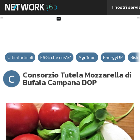
Twitter
I nostri servi
Linkedin
Email
Ultimi articoli
ESG: che cos'è?
Agrifood
EnergyUP
Risk
Consorzio Tutela Mozzarella di
C
Bufala Campana DOP