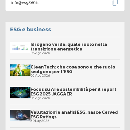
content_copy
info@esg360.it
ESG e business
Idrogeno verde: quale ruolo nella
transizione energetica
08 Ago 2026
CleanTech: che cosa sono e che ruolo
svolgono per l’ESG
05 Ago 2026
Focus su AI e sostenibilità per il report
ESG 2025 JAGGAER
03 Ago 2026
Valutazioni e analisi ESG: nasce Cerved
ESG Ratings
30 Lug 2026