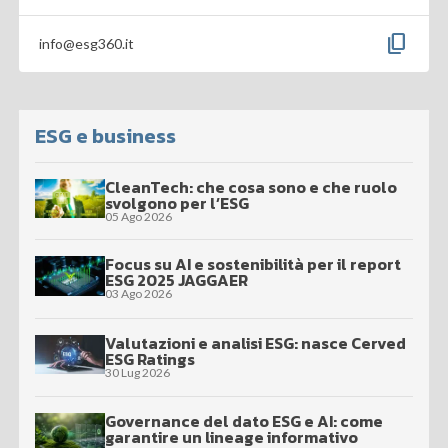
content_copy
info@esg360.it
ESG e business
CleanTech: che cosa sono e che ruolo
svolgono per l’ESG
05 Ago 2026
Focus su AI e sostenibilità per il report
ESG 2025 JAGGAER
03 Ago 2026
Valutazioni e analisi ESG: nasce Cerved
ESG Ratings
30 Lug 2026
Governance del dato ESG e AI: come
garantire un lineage informativo