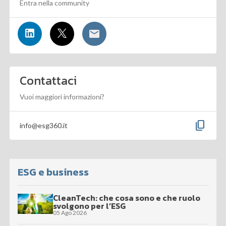
Entra nella community
Contattaci
Vuoi maggiori informazioni?
content_copy
info@esg360.it
ESG e business
CleanTech: che cosa sono e che ruolo
svolgono per l’ESG
05 Ago 2026