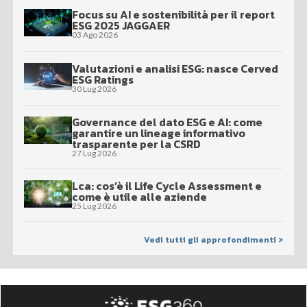
Focus su AI e sostenibilità per il report
ESG 2025 JAGGAER
03 Ago 2026
Valutazioni e analisi ESG: nasce Cerved
ESG Ratings
30 Lug 2026
Governance del dato ESG e AI: come
garantire un lineage informativo
trasparente per la CSRD
27 Lug 2026
Lca: cos’è il Life Cycle Assessment e
come è utile alle aziende
25 Lug 2026
Vedi tutti gli approfondimenti >