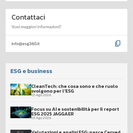
Contattaci
Vuoi maggiori informazioni?
content_copy
info@esg360.it
ESG e business
CleanTech: che cosa sono e che ruolo
svolgono per l’ESG
05 Ago 2026
Focus su AI e sostenibilità per il report
ESG 2025 JAGGAER
03 Ago 2026
Valutazioni e analisi ESG: nasce Cerved