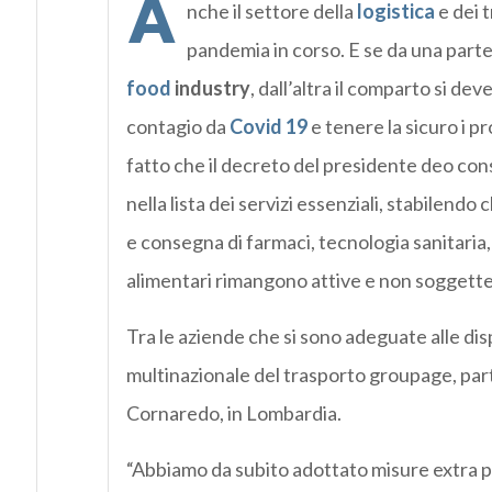
A
nche il settore della
logistica
e dei 
pandemia in corso. E se da una parte
food
industry
, dall’altra il comparto si d
contagio da
Covid 19
e tenere la sicuro i 
fatto che il decreto del presidente deo cons
nella lista dei servizi essenziali, stabilendo
e consegna di farmaci, tecnologia sanitaria, 
alimentari rimangono attive e non soggette
Tra le aziende che si sono adeguate alle dis
multinazionale del trasporto groupage, part
Cornaredo, in Lombardia.
“Abbiamo da subito adottato misure extra pe