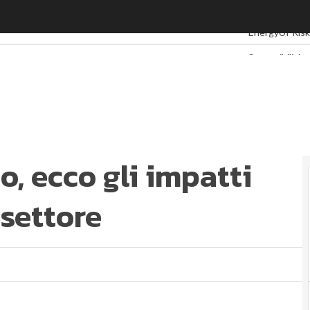
, ecco gli impatti del coronavirus sul settore
Ultimi articoli
E
EnergyUP
Ris
Sostenibilità:
Ambiente sost
Economia sost
Sustainabilit
Energy Mana
Normative e 
Corporate go
o, ecco gli impatti
ESG Smart Da
 settore