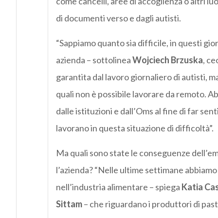
come cancelli, aree di accoglienza o altri luo
di documenti verso e dagli autisti.
“Sappiamo quanto sia difficile, in questi gior
azienda – sottolinea
Wojciech Brzuska
, ce
garantita dal lavoro giornaliero di autisti, m
quali non è possibile lavorare da remoto. A
dalle istituzioni e dall’Oms al fine di far sen
lavorano in questa situazione di difficoltà”.
Ma quali sono state le conseguenze dell’em
l’azienda? “Nelle ultime settimane abbiamo
nell’industria alimentare – spiega
Katia Ca
Sittam
– che riguardano i produttori di pasta,