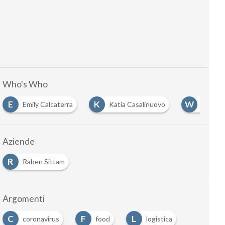
Who's Who
E
K
W
Emily Calcaterra
Katia Casalinuovo
Wojcie
Aziende
R
Raben Sittam
Argomenti
C
F
L
coronavirus
food
logistica