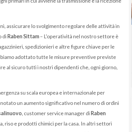
ghi primari in cui avviene la trasmissione e la ricezione
ni, assicurare lo svolgimento regolare delle attività in
o di
Raben Sittam
– L’operatività nel nostro settore è
agazzinieri, spedizionieri e altre figure chiave per le
bbiamo adottato tutte le misure preventive previste
tire al sicuro tutti i nostri dipendenti che, ogni giorno,
ergenza su scala europea e internazionale per
 notato un aumento significativo nel numero di ordini
salinuovo
, customer service manager di
Raben
 riso e prodotti chimici per la casa. In altri settori