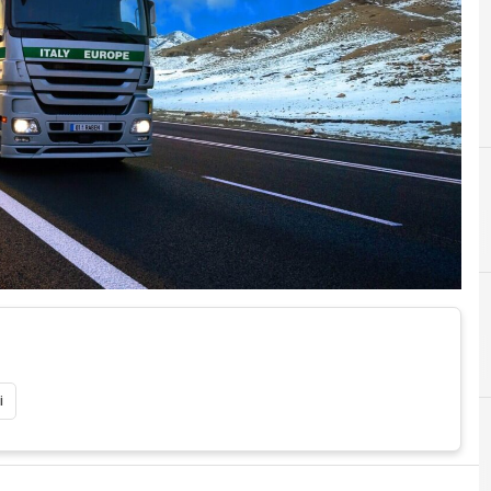
A
Alessandro Tassano
i