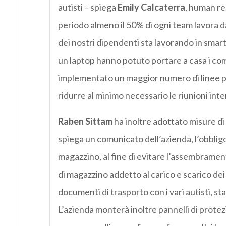
autisti – spiega
Emily Calcaterra
, human r
periodo almeno il 50% di ogni team lavora da
dei nostri dipendenti sta lavorando in sma
un laptop hanno potuto portare a casa i co
implementato un maggior numero di linee per
ridurre al minimo necessario le riunioni inte
Raben Sittam
ha inoltre adottato misure d
spiega un comunicato dell’azienda, l’obbligo 
magazzino, al fine di evitare l’assembrament
di magazzino addetto al carico e scarico dei
documenti di trasporto con i vari autisti, s
L’azienda monterà inoltre pannelli di protezi