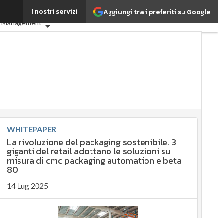
I nostri servizi
Aggiungi tra i preferiti su Google
SG: che cos'è?
Agrifood
k Management
 perché è importante?
enibile
enibile
y management
gement
Compliance
vernance
Digital for ESG
ta
Ultimi articoli
WHITEPAPER
La rivoluzione del packaging sostenibile. 3
giganti del retail adottano le soluzioni su
misura di cmc packaging automation e beta
80
14 Lug 2025