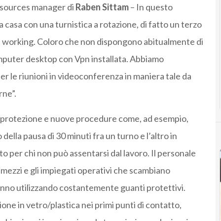
esources manager di
Raben Sittam
– In questo
 casa con una turnistica a rotazione, di fatto un terzo
rt working. Coloro che non dispongono abitualmente di
mputer desktop con Vpn installata. Abbiamo
 le riunioni in videoconferenza in maniera tale da
rne”.
i protezione e nuove procedure come, ad esempio,
della pausa di 30 minuti fra un turno e l’altro in
o per chi non può assentarsi dal lavoro. Il personale
 mezzi e gli impiegati operativi che scambiano
tanno utilizzando costantemente guanti protettivi.
one in vetro/plastica nei primi punti di contatto,