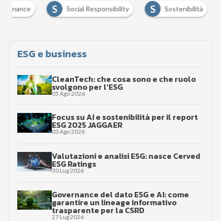
S
S
Social Responsibility
Sostenibilità
Susta
ESG e business
CleanTech: che cosa sono e che ruolo
svolgono per l’ESG
05 Ago 2026
Focus su AI e sostenibilità per il report
ESG 2025 JAGGAER
03 Ago 2026
Valutazioni e analisi ESG: nasce Cerved
ESG Ratings
30 Lug 2026
Governance del dato ESG e AI: come
garantire un lineage informativo
trasparente per la CSRD
27 Lug 2026