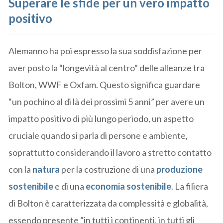
Superare le sfide per un vero impatto
positivo
Alemanno ha poi espresso la sua soddisfazione per
aver posto la “longevità al centro” delle alleanze tra
Bolton, WWF e Oxfam. Questo significa guardare
“un pochino al di là dei prossimi 5 anni” per avere un
impatto positivo di più lungo periodo, un aspetto
cruciale quando si parla di persone e ambiente,
soprattutto considerando il lavoro a stretto contatto
con la
natura
per la costruzione di una
produzione
sostenibile
e di una
economia sostenibile
. La filiera
di Bolton è caratterizzata da complessità e globalità,
essendo presente “in tutti i continenti, in tutti gli