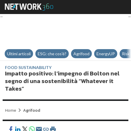
Impatto positivo: l’impegno di Bo
Ultimi articoli
ESG: che cos'è?
Agrifood
EnergyUP
Risk
FOOD SUSTAINABILITY
Impatto positivo: l’impegno di Bolton nel
segno di una sostenibilità “Whatever it
Takes”
Home
Agrifood