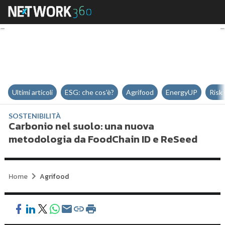
Carbonio nel suolo: una nuova 
Ultimi articoli
ESG: che cos'è?
Agrifood
EnergyUP
Risk
SOSTENIBILITÀ
Carbonio nel suolo: una nuova
metodologia da FoodChain ID e ReSeed
Home
Agrifood