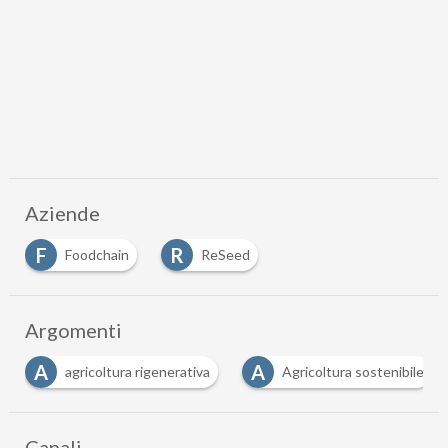
Aziende
F
R
Foodchain
ReSeed
Argomenti
A
C
S
Agricoltura sostenibile
carbon neutrality
Canali