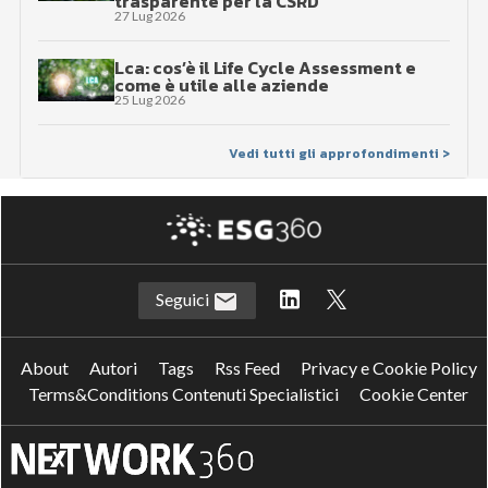
trasparente per la CSRD
27 Lug 2026
Lca: cos’è il Life Cycle Assessment e
come è utile alle aziende
25 Lug 2026
Vedi tutti gli approfondimenti >
Seguici
About
Autori
Tags
Rss Feed
Privacy e Cookie Policy
Terms&Conditions Contenuti Specialistici
Cookie Center