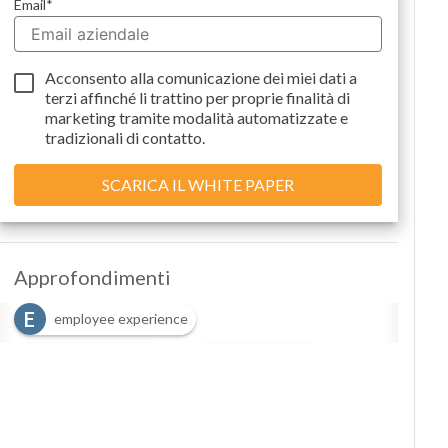
Email
*
Sustainability
management
Energy
Acconsento alla comunicazione dei miei dati a
Management
terzi
affinché li trattino per proprie finalità di
Normative
marketing tramite modalità automatizzate e
e
tradizionali di contatto.
Compliance
Corporate
governance
Digital
Approfondimenti
for ESG
ESG
E
employee experience
Smart
H
R
HR management
Data
risorse umane
Ultimi
T
talent management
articoli