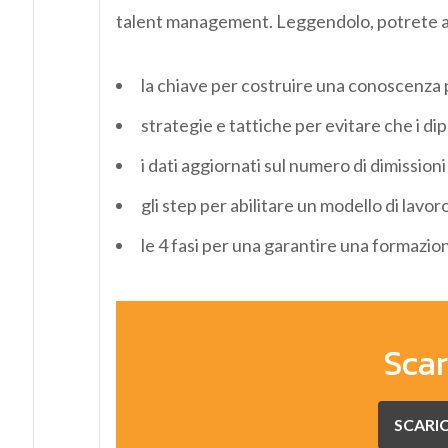
talent management. Leggendolo, potrete a
la chiave per costruire una conoscenza 
strategie e tattiche per evitare che i di
i dati aggiornati sul numero di dimissioni
gli step per abilitare un modello di lavo
le 4 fasi per una garantire una formazion
Scar
SCARIC