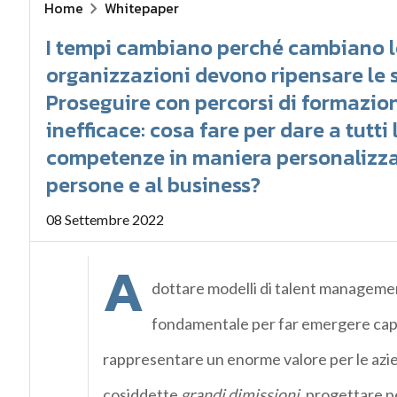
Home
Whitepaper
I tempi cambiano perché cambiano le
organizzazioni devono ripensare le 
Proseguire con percorsi di formazio
inefficace: cosa fare per dare a tutti
competenze in maniera personalizzat
persone e al business?
08 Settembre 2022
A
dottare modelli di talent managemen
fondamentale per far emergere capa
rappresentare un enorme valore per le azien
cosiddette
grandi dimissioni
, progettare p