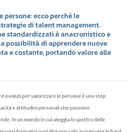
 persone: ecco perché le
strategie di talent management.
ne standardizzati è anacronistico e
 la possibilità di apprendere nuove
a e costante, portando valore alle
t evoluti per valorizzare le persone è uno step
cità e attitudini personali che possono
de. In un mondo in cui aleggia lo spettro delle
ercorsi formativi vuol dire non solo accrescere le hard