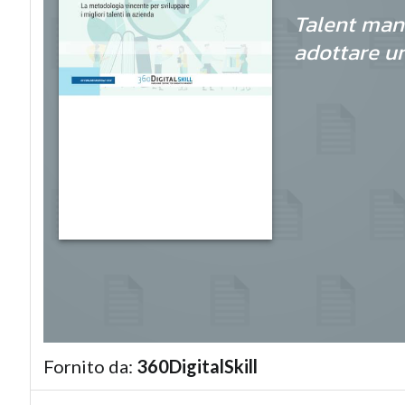
Talent man
adottare un
Fornito da:
360DigitalSkill