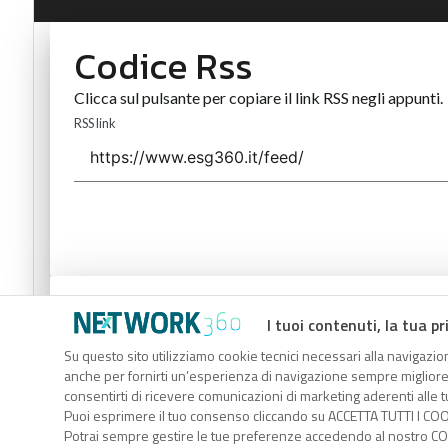
Codice Rss
Clicca sul pulsante per copiare il link RSS negli appunti.
RSS link
Codice Rss
I tuoi contenuti, la tua pr
Clicca sul pulsante per copiare il link RSS negli appunti.
Su questo sito utilizziamo cookie tecnici necessari alla navigazion
anche per fornirti un’esperienza di navigazione sempre migliore, p
RSS link
consentirti di ricevere comunicazioni di marketing aderenti alle tu
Puoi esprimere il tuo consenso cliccando su ACCETTA TUTTI I COO
Potrai sempre gestire le tue preferenze accedendo al nostro COO