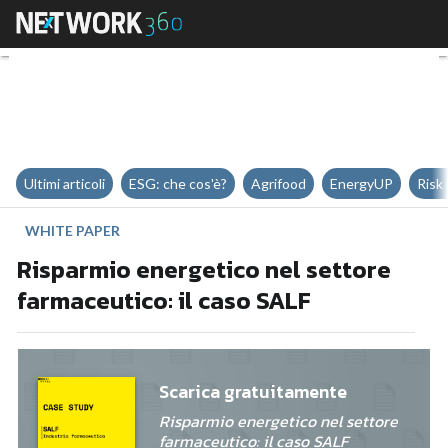
Risparmio energetico nel settore
Ultimi articoli
ESG: che cos'è?
Agrifood
EnergyUP
Risk
WHITE PAPER
Risparmio energetico nel settore
farmaceutico: il caso SALF
Scarica gratuitamente
Risparmio energetico nel settore
farmaceutico: il caso SALF