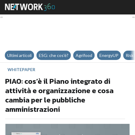
PIAO: cos’è il Piano integrato di
Ultimi articoli
ESG: che cos'è?
Agrifood
EnergyUP
Risk
WHITEPAPER
PIAO: cos’è il Piano integrato di
attività e organizzazione e cosa
cambia per le pubbliche
amministrazioni