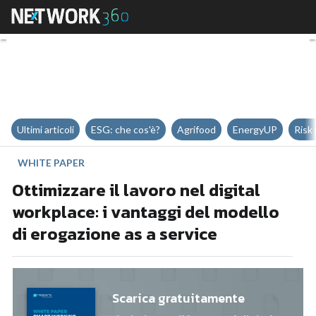
Ottimizzare il lavoro nel digital
Ultimi articoli
ESG: che cos'è?
Agrifood
EnergyUP
Risk
WHITE PAPER
Ottimizzare il lavoro nel digital
workplace: i vantaggi del modello
di erogazione as a service
Scarica gratuitamente