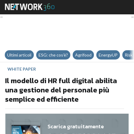
Il modello di HR full digital abil
Ultimi articoli
ESG: che cos'è?
Agrifood
EnergyUP
Risk
WHITE PAPER
Il modello di HR full digital abilita
una gestione del personale più
semplice ed efficiente
Scarica gratuitamente