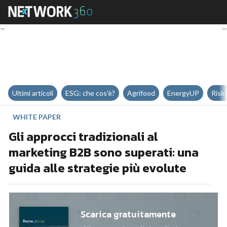
Gli approcci tradizionali al mark
Ultimi articoli
ESG: che cos'è?
Agrifood
EnergyUP
Risk
WHITE PAPER
Gli approcci tradizionali al
marketing B2B sono superati: una
guida alle strategie più evolute
Scarica gratuitamente