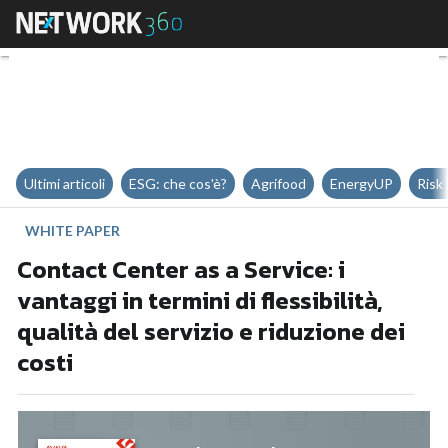
Contact Center as a Service: i vant
Ultimi articoli
ESG: che cos'è?
Agrifood
EnergyUP
Risk
WHITE PAPER
Contact Center as a Service: i
vantaggi in termini di flessibilità,
qualità del servizio e riduzione dei
costi