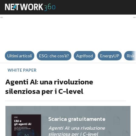
Agenti AI: una rivoluzione silenzi
Ultimi articoli
ESG: che cos'è?
Agrifood
EnergyUP
Risk
WHITE PAPER
Agenti AI: una rivoluzione
silenziosa per i C-level
Scarica gratuitamente
Agenti AI: una rivoluzione
silenziosa per i C-level