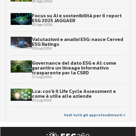
05 Ago 2026
Focus su AI e sostenibilità per il report
ESG 2025 JAGGAER
03 Ago 2026
Valutazioni e analisi ESG: nasce Cerved
ESG Ratings
30 Lug 2026
Governance del dato ESG e AI: come
garantire un lineage informativo
trasparente per la CSRD
27 Lug 2026
Lca: cos’è il Life Cycle Assessment e
come è utile alle aziende
25 Lug 2026
Vedi tutti gli approfondimenti >