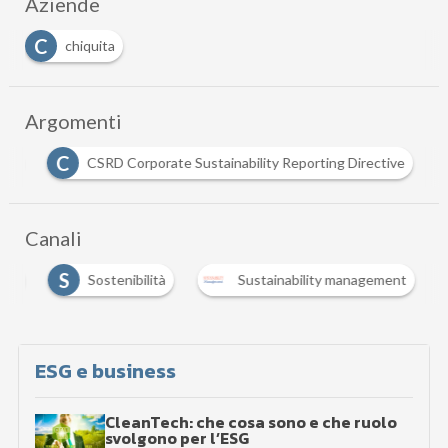
Aziende
C
chiquita
Argomenti
C
E
CSRD Corporate Sustainability Reporting Directive
Canali
S
ood
Sostenibilità
Sustainability management
ESG e business
CleanTech: che cosa sono e che ruolo
svolgono per l’ESG