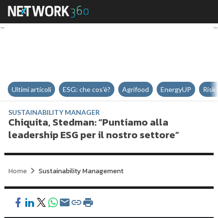
Chiquita, Stedman: “Puntiamo all
Ultimi articoli
ESG: che cos'è?
Agrifood
EnergyUP
Risk
SUSTAINABILITY MANAGER
Chiquita, Stedman: “Puntiamo alla
leadership ESG per il nostro settore”
Home
Sustainability Management