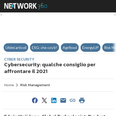
Cybersecurity: qualche consiglio
Ultimi articoli
ESG: che cos'è?
Agrifood
EnergyUP
Risk M
CYBER SECURITY
Cybersecurity: qualche consiglio per
affrontare il 2021
Home
Risk Management