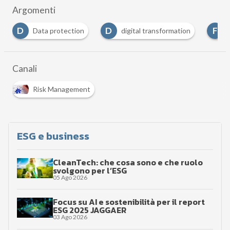
Argomenti
D
D
F
Data protection
digital transformation
Canali
Risk Management
ESG e business
CleanTech: che cosa sono e che ruolo
svolgono per l’ESG
05 Ago 2026
Focus su AI e sostenibilità per il report
ESG 2025 JAGGAER
03 Ago 2026