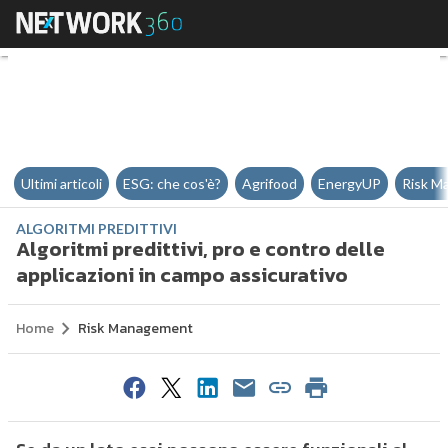
Algoritmi predittivi, pro e contr
Ultimi articoli
ESG: che cos'è?
Agrifood
EnergyUP
Risk M
ALGORITMI PREDITTIVI
Algoritmi predittivi, pro e contro delle
applicazioni in campo assicurativo
Home
Risk Management