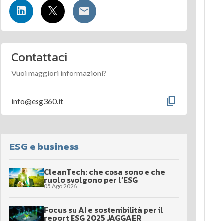
Contattaci
Vuoi maggiori informazioni?
content_copy
info@esg360.it
ESG e business
CleanTech: che cosa sono e che
ruolo svolgono per l’ESG
05 Ago 2026
Focus su AI e sostenibilità per il
report ESG 2025 JAGGAER