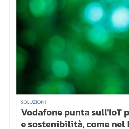
SOLUZIONI
Vodafone punta sull'IoT 
e sostenibilità, come nel