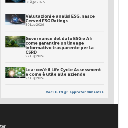
03 Ago 2026
Valutazioni e analisi ESG: nasce
Cerved ESG Ratings
30 Lug 2026
Governance del dato ESG e AI:
come garantire un lineage
informativo trasparente per la
CSRD
27 Lug 2026
Lca: cos’è il Life Cycle Assessment
e come è utile alle aziende
25 Lug 2026
Vedi tutti gli approfondimenti >
ter