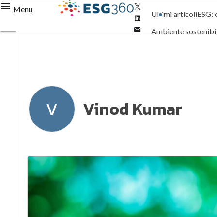
Twitter
Menu
Ultimi articoli
ESG: 
Linkedin
Email
Ambiente sostenibi
Normative e Compl
Vinod Kumar
V