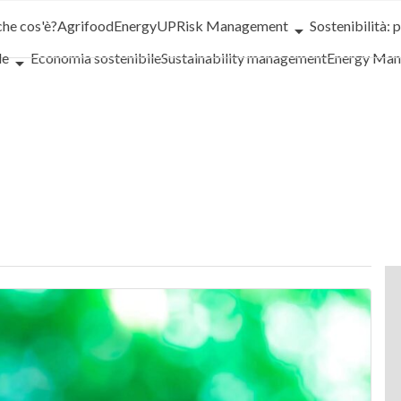
che cos'è?
Agrifood
EnergyUP
Risk Management
Sostenibilità: 
le
Economia sostenibile
Sustainability management
Energy Ma
iance
Corporate governance
Digital for ESG
ESG Smart Data
Ult