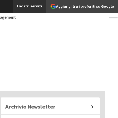
I nostri servizi
Aggiungi tra i preferiti su Google
perché è importante?
nagement
imi articoli
Archivio Newsletter