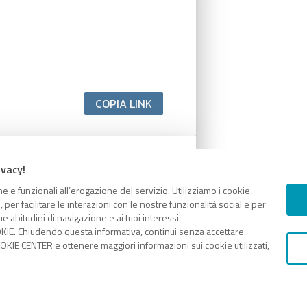
COPIA LINK
ivacy!
e e funzionali all’erogazione del servizio. Utilizziamo i cookie
er facilitare le interazioni con le nostre funzionalità social e per
e abitudini di navigazione e ai tuoi interessi.
KIE. Chiudendo questa informativa, continui senza accettare.
KIE CENTER e ottenere maggiori informazioni sui cookie utilizzati,
COPIA LINK