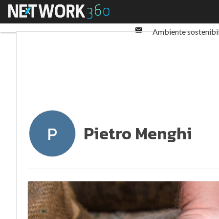
Twitter
Menu
Ultimi articoli
ESG: 
Linkedin
Email
Ambiente sostenibi
Normative e Compl
Pietro Menghi
P