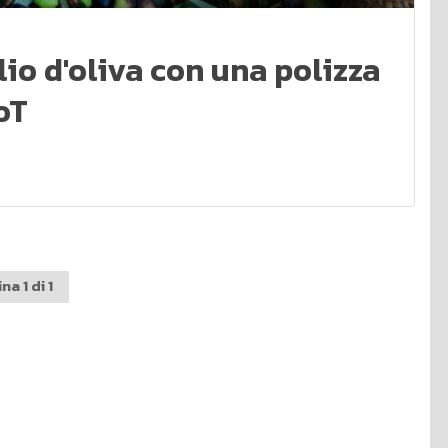
lio d'oliva con una polizza
oT
na 1 di 1