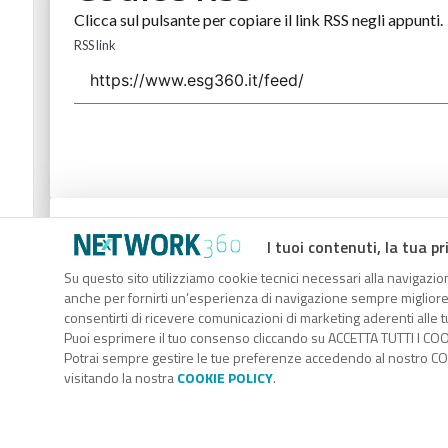
Clicca sul pulsante per copiare il link RSS negli appunti.
RSS link
Codice Rss
I tuoi contenuti, la tua pr
Clicca sul pulsante per copiare il link RSS negli appunti.
Su questo sito utilizziamo cookie tecnici necessari alla navigazion
anche per fornirti un’esperienza di navigazione sempre migliore, p
RSS link
consentirti di ricevere comunicazioni di marketing aderenti alle tu
Puoi esprimere il tuo consenso cliccando su ACCETTA TUTTI I COO
Potrai sempre gestire le tue preferenze accedendo al nostro COO
visitando la nostra
COOKIE POLICY
.