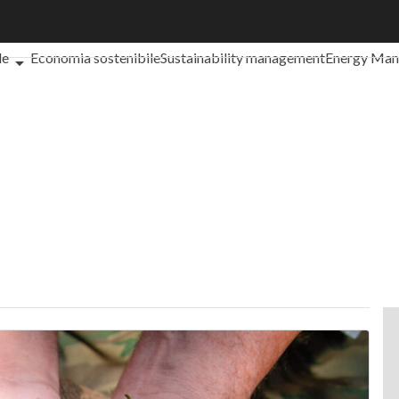
che cos'è?
Agrifood
EnergyUP
Risk Management
Sostenibilità: 
le
Economia sostenibile
Sustainability management
Energy Ma
iance
Corporate governance
Digital for ESG
ESG Smart Data
Ult