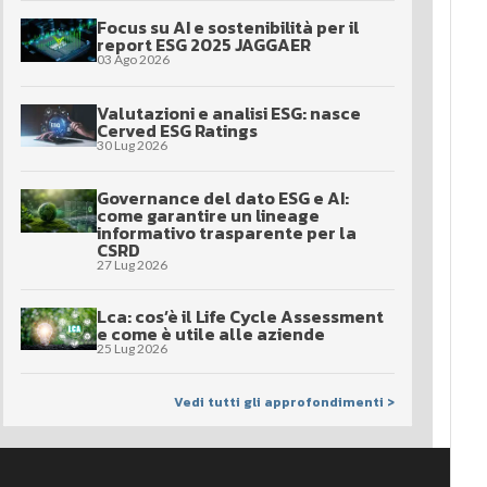
Focus su AI e sostenibilità per il
report ESG 2025 JAGGAER
03 Ago 2026
Valutazioni e analisi ESG: nasce
Cerved ESG Ratings
30 Lug 2026
Governance del dato ESG e AI:
come garantire un lineage
informativo trasparente per la
CSRD
27 Lug 2026
Lca: cos’è il Life Cycle Assessment
e come è utile alle aziende
25 Lug 2026
Vedi tutti gli approfondimenti >