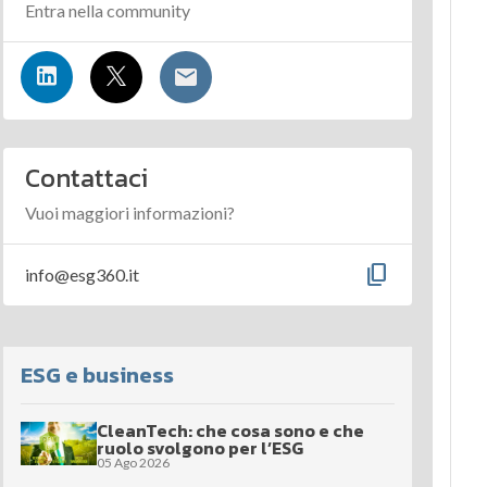
Entra nella community
Contattaci
Vuoi maggiori informazioni?
content_copy
info@esg360.it
ESG e business
CleanTech: che cosa sono e che
ruolo svolgono per l’ESG
05 Ago 2026