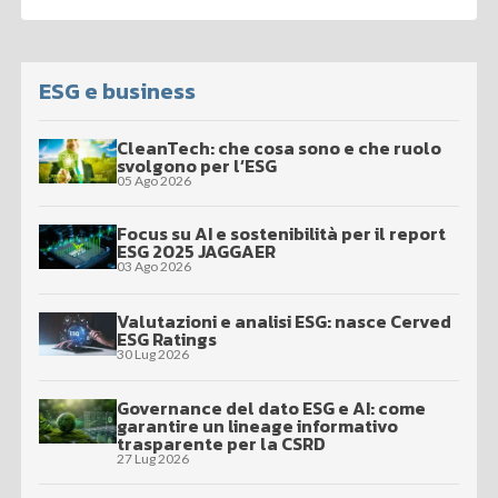
ESG e business
CleanTech: che cosa sono e che ruolo
svolgono per l’ESG
05 Ago 2026
Focus su AI e sostenibilità per il report
ESG 2025 JAGGAER
03 Ago 2026
Valutazioni e analisi ESG: nasce Cerved
ESG Ratings
30 Lug 2026
Governance del dato ESG e AI: come
garantire un lineage informativo
trasparente per la CSRD
27 Lug 2026