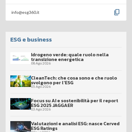
content_copy
info@esg360.it
ESG e business
Idrogeno verde: quale ruolo nella
transizione energetica
08 Ago 2026
CleanTech: che cosa sono e che ruolo
svolgono per l’ESG
05 Ago 2026
Focus su AI e sostenibilità per il report
ESG 2025 JAGGAER
03 Ago 2026
Valutazioni e analisi ESG: nasce Cerved
ESG Ratings