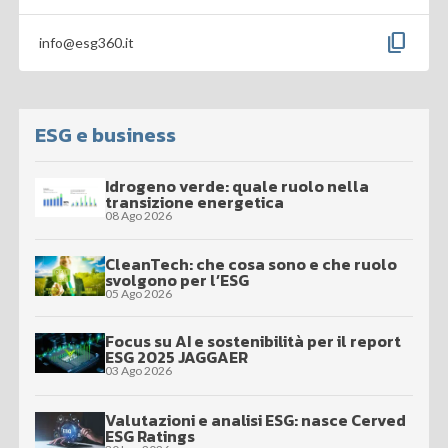
content_copy
info@esg360.it
ESG e business
Idrogeno verde: quale ruolo nella
transizione energetica
08 Ago 2026
CleanTech: che cosa sono e che ruolo
svolgono per l’ESG
05 Ago 2026
Focus su AI e sostenibilità per il report
ESG 2025 JAGGAER
03 Ago 2026
Valutazioni e analisi ESG: nasce Cerved
ESG Ratings