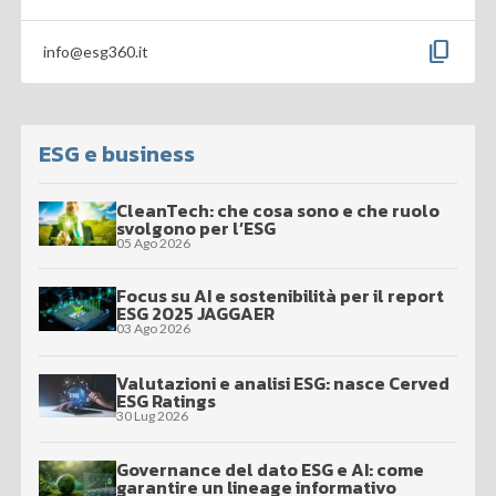
content_copy
info@esg360.it
ESG e business
CleanTech: che cosa sono e che ruolo
svolgono per l’ESG
05 Ago 2026
Focus su AI e sostenibilità per il report
ESG 2025 JAGGAER
03 Ago 2026
Valutazioni e analisi ESG: nasce Cerved
ESG Ratings
30 Lug 2026
Governance del dato ESG e AI: come
garantire un lineage informativo