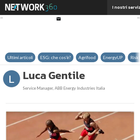
Twitter
I nostri servi
Linkedin
Email
Ultimi articoli
ESG: che cos'è?
Agrifood
EnergyUP
Risk
Luca Gentile
L
Service Manager, ABB Energy Industries Italia