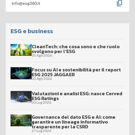
content_copy
info@esg360.it
ESG e business
CleanTech: che cosa sono e che ruolo
svolgono per l’ESG
05 Ago 2026
Focus su AI e sostenibilità per il report
ESG 2025 JAGGAER
03 Ago 2026
Valutazioni e analisi ESG: nasce Cerved
ESG Ratings
30 Lug 2026
Governance del dato ESG e AI: come
garantire un lineage informativo
trasparente per la CSRD
27 Lug 2026