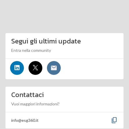
Segui gli ultimi update
Entra nella community
Contattaci
Vuoi maggiori informazioni?
content_copy
info@esg360.it