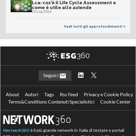
Lca: cos’è il Life Cycle Assessment e
come è utile alle aziende
25 Lug 2026
Vedi tutti gli approfondimenti >
Seguici
About
Autori
Tags
Rss Feed
Privacy e Cookie Policy
Terms&Conditions Contenuti Specialistici
Cookie Center
Nextwork360
è il più grande network in Italia di testate e portali