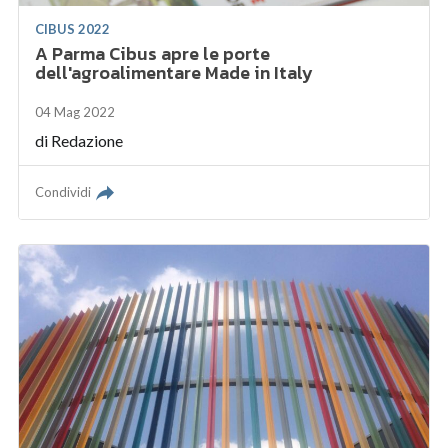
CIBUS 2022
A Parma Cibus apre le porte
dell'agroalimentare Made in Italy
04 Mag 2022
di
Redazione
Condividi