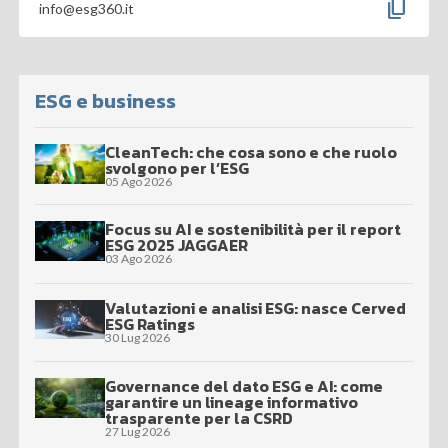
content_copy
info@esg360.it
ESG e business
CleanTech: che cosa sono e che ruolo
svolgono per l’ESG
05 Ago 2026
Focus su AI e sostenibilità per il report
ESG 2025 JAGGAER
03 Ago 2026
Valutazioni e analisi ESG: nasce Cerved
ESG Ratings
30 Lug 2026
Governance del dato ESG e AI: come
garantire un lineage informativo
trasparente per la CSRD
27 Lug 2026