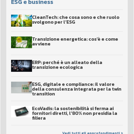
ESG e business
CleanTech: che cosa sono e che ruolo
svolgono per l’ESG
Transizione energetica: cos’è e come
avviene
ERP: perché è un alleato della
transizione ecologica
ESG, digitale e compliance: il valore
della consulenza integrata per la twin
transition
EcoVadis: la sostenibilità si ferma ai
fornitori diretti, l’80% non presidia la
filiera
Vedi tutti gli approfondimenti >