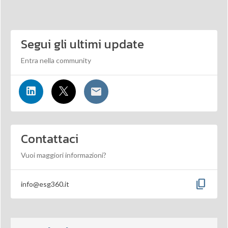
Segui gli ultimi update
Entra nella community
Contattaci
Vuoi maggiori informazioni?
content_copy
info@esg360.it