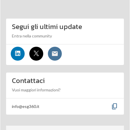
Segui gli ultimi update
Entra nella community
Contattaci
Vuoi maggiori informazioni?
content_copy
info@esg360.it