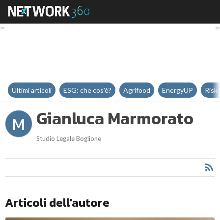
Gianluca Marmorato
Ultimi articoli
ESG: che cos'è?
Agrifood
EnergyUP
Risk
Gianluca Marmorato
M
Studio Legale Boglione
Articoli dell'autore