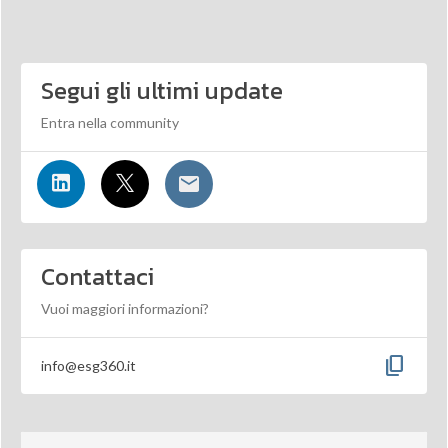
Segui gli ultimi update
Entra nella community
Contattaci
Vuoi maggiori informazioni?
content_copy
info@esg360.it