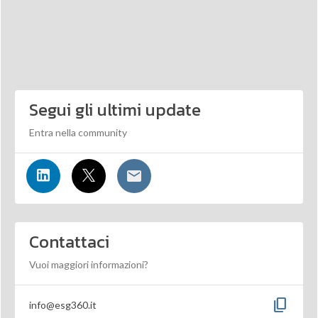
Segui gli ultimi update
Entra nella community
Contattaci
Vuoi maggiori informazioni?
content_copy
info@esg360.it