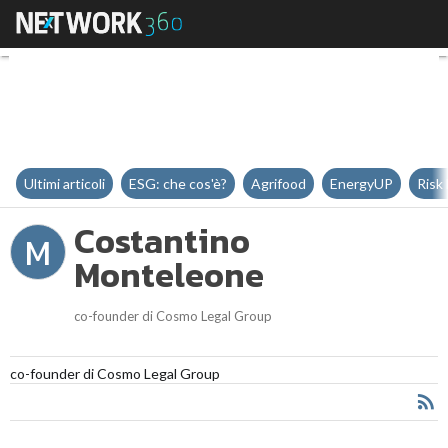
Costantino Monteleone
Ultimi articoli
ESG: che cos'è?
Agrifood
EnergyUP
Risk
Costantino
M
Monteleone
co-founder di Cosmo Legal Group
co-founder di Cosmo Legal Group