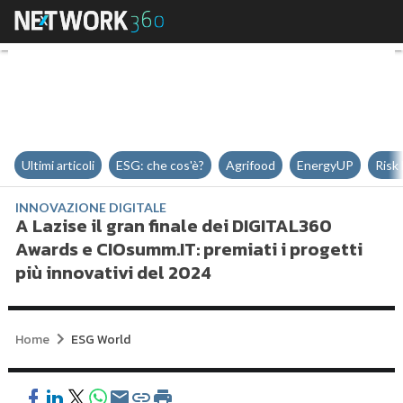
A Lazise il gran finale dei DIGIT
Ultimi articoli
ESG: che cos'è?
Agrifood
EnergyUP
Risk
INNOVAZIONE DIGITALE
A Lazise il gran finale dei DIGITAL360
Awards e CIOsumm.IT: premiati i progetti
più innovativi del 2024
Home
ESG World