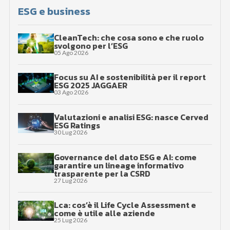
ESG e business
CleanTech: che cosa sono e che ruolo
svolgono per l’ESG
05 Ago 2026
Focus su AI e sostenibilità per il report
ESG 2025 JAGGAER
03 Ago 2026
Valutazioni e analisi ESG: nasce Cerved
ESG Ratings
30 Lug 2026
Governance del dato ESG e AI: come
garantire un lineage informativo
trasparente per la CSRD
27 Lug 2026
Lca: cos’è il Life Cycle Assessment e
come è utile alle aziende
25 Lug 2026