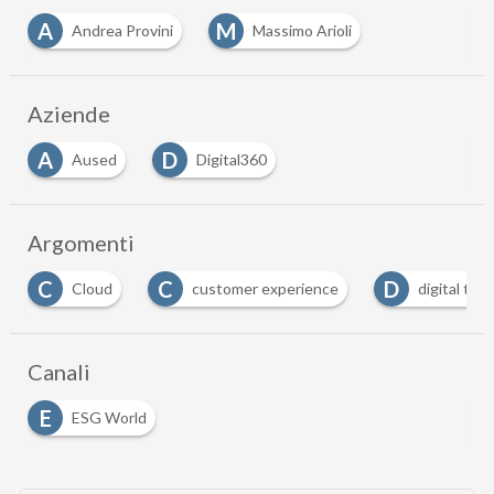
A
M
Andrea Provini
Massimo Arioli
Aziende
A
D
Aused
Digital360
Argomenti
C
D
customer experience
digital transformation
Canali
E
ESG World